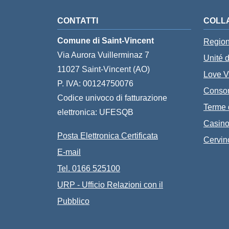
CONTATTI
COLL
Comune di Saint-Vincent
Region
Via Aurora Vuillerminaz 7
Unité 
11027 Saint-Vincent (AO)
Love 
P. IVA: 00124750076
Consor
Codice univoco di fatturazione
Terme 
elettronica: UFESQB
Casino
Posta Elettronica Certificata
Cervin
E-mail
Tel. 0166 525100
URP - Ufficio Relazioni con il
Pubblico