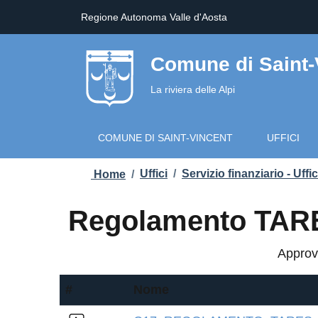
Regione Autonoma Valle d'Aosta
Comune di Saint-
La riviera delle Alpi
COMUNE DI SAINT-VINCENT
UFFICI
Uffici
/
Servizio finanziario - Uffic
Home
/
Regolamento TARES
Approv
#
Nome