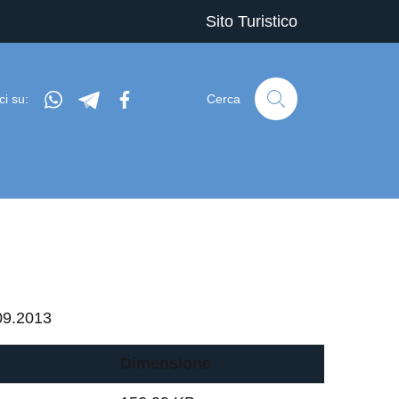
Sito Turistico
whatsapp
telegram
facebook
ci su:
Cerca
09.2013
Dimensione