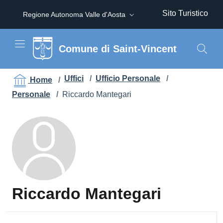
Sito Turistico
Regione Autonoma Valle d'Aosta
Comune di Saint-Vincent
Uffici
/
Ufficio Personale
/
Home
/
Personale
/
Riccardo Mantegari
Riccardo Mantegari